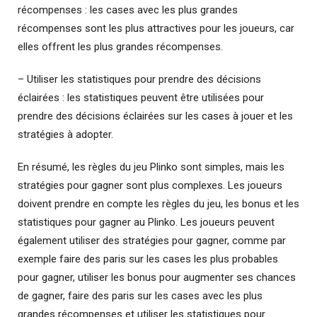
récompenses : les cases avec les plus grandes
récompenses sont les plus attractives pour les joueurs, car
elles offrent les plus grandes récompenses.
– Utiliser les statistiques pour prendre des décisions
éclairées : les statistiques peuvent être utilisées pour
prendre des décisions éclairées sur les cases à jouer et les
stratégies à adopter.
En résumé, les règles du jeu Plinko sont simples, mais les
stratégies pour gagner sont plus complexes. Les joueurs
doivent prendre en compte les règles du jeu, les bonus et les
statistiques pour gagner au Plinko. Les joueurs peuvent
également utiliser des stratégies pour gagner, comme par
exemple faire des paris sur les cases les plus probables
pour gagner, utiliser les bonus pour augmenter ses chances
de gagner, faire des paris sur les cases avec les plus
grandes récompenses et utiliser les statistiques pour