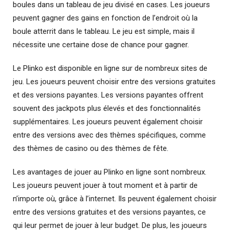
boules dans un tableau de jeu divisé en cases. Les joueurs
peuvent gagner des gains en fonction de l’endroit où la
boule atterrit dans le tableau. Le jeu est simple, mais il
nécessite une certaine dose de chance pour gagner.
Le Plinko est disponible en ligne sur de nombreux sites de
jeu. Les joueurs peuvent choisir entre des versions gratuites
et des versions payantes. Les versions payantes offrent
souvent des jackpots plus élevés et des fonctionnalités
supplémentaires. Les joueurs peuvent également choisir
entre des versions avec des thèmes spécifiques, comme
des thèmes de casino ou des thèmes de fête.
Les avantages de jouer au Plinko en ligne sont nombreux.
Les joueurs peuvent jouer à tout moment et à partir de
n’importe où, grâce à l’internet. Ils peuvent également choisir
entre des versions gratuites et des versions payantes, ce
qui leur permet de jouer à leur budget. De plus, les joueurs