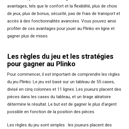
avantages, tels que le confort et la flexibilité, plus de choix
de jeux, plus de bonus, sécurité, pas de frais de transport et
accès à des fonctionnalités avancées. Vous pouvez ainsi
profiter de ces avantages pour jouer au Plinko en ligne et
gagner plus de mises.
Les règles du jeu et les stratégies
pour gagner au Plinko
Pour commencer, il est important de comprendre les règles
du jeu Plinko. Le jeu est basé sur un tableau de 55 cases,
divisé en cinq colonnes et 11 lignes. Les joueurs placent des
pièces dans les cases du tableau, et un tirage aléatoire
détermine le résultat. Le but est de gagner le plus d’argent
possible en fonction de la position des pièces.
Les règles du jeu sont simples : les joueurs placent des