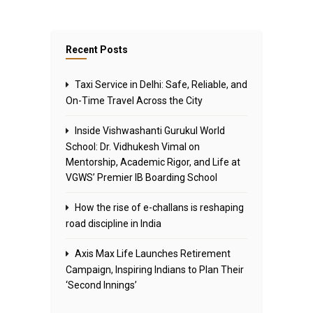
Recent Posts
Taxi Service in Delhi: Safe, Reliable, and
On-Time Travel Across the City
Inside Vishwashanti Gurukul World
School: Dr. Vidhukesh Vimal on
Mentorship, Academic Rigor, and Life at
VGWS’ Premier IB Boarding School
How the rise of e-challans is reshaping
road discipline in India
Axis Max Life Launches Retirement
Campaign, Inspiring Indians to Plan Their
‘Second Innings’